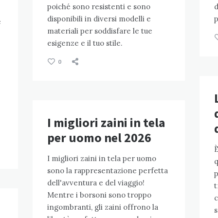
poiché sono resistenti e sono
d
disponibili in diversi modelli e
p
e
materiali per soddisfare le tue
esigenze e il tuo stile.
0
I migliori zaini in tela
per uomo nel 2026
È
I migliori zaini in tela per uomo
q
sono la rappresentazione perfetta
p
dell'avventura e del viaggio!
t
Mentre i borsoni sono troppo
c
ingombranti, gli zaini offrono la
s