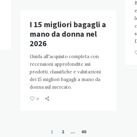
B
e
l
I 15 migliori bagagli a
c
mano da donna nel
s
2026
D
Guida all'acquisto completa con
recensioni approfondite sui
prodotti, classifiche e valutazioni
dei 15 migliori bagagli a mano da
donna sul mercato.
0
1
2
…
40