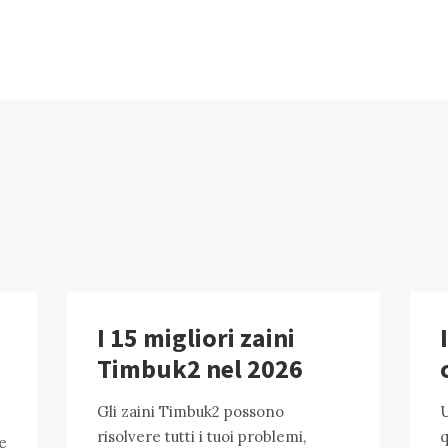
I 15 migliori zaini
–
Timbuk2 nel 2026
Gli zaini Timbuk2 possono
U
risolvere tutti i tuoi problemi,
q
e