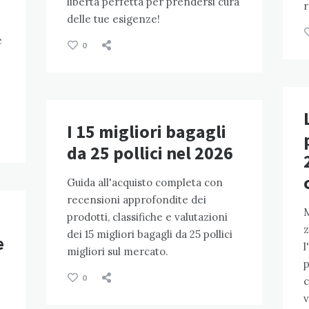
libertà perfetta per prendersi cura
r
delle tue esigenze!
e
0
I 15 migliori bagagli
da 25 pollici nel 2026
Guida all'acquisto completa con
recensioni approfondite dei
M
prodotti, classifiche e valutazioni
z
dei 15 migliori bagagli da 25 pollici
e
l
migliori sul mercato.
p
0
c
v